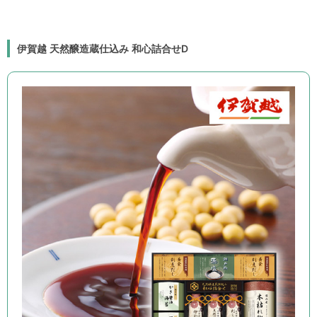
伊賀越 天然醸造蔵仕込み 和心詰合せD