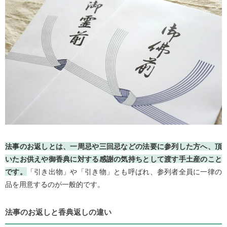
失礼にならないお返しの渡し方とタイミング
住職（お坊さん）への引き出物の選び方｜お礼の品と表書き
のポイント
法事のお返しはどこで買う？通販サイトの上手な活用法と注
意点
【Q&A】法事のお返しに贈る引き出物に関するよくある疑問
マナーを守り法事のお返しにふさわしい人気の引き出物を贈
ろう
法事のお返しとは、一周忌や三回忌などの法要に参列した方へ、頂
いたお供えや御香典に対する感謝の気持ちとして渡す手土産のこと
です。
「引き出物」や「引き物」とも呼ばれ、参列者全員に一律の
品を用意するのが一般的です。
法事のお返しと香典返しの違い