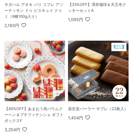
サダハル アオキ パリ コフレ アソ
【33%OFF】澤井珈琲＆天王寺ク
ーティモン ドゥ ビスキュイ ドゥ
ッキーセットA
ミ（9種100g入り）
1,095円
2,160円
【40%OFF】あまおう苺バウムク
資生堂パーラー サブレ（22枚入）
ーヘン＆プチフィナンシェ ギフト
1,404円
ボックスF
3,254円