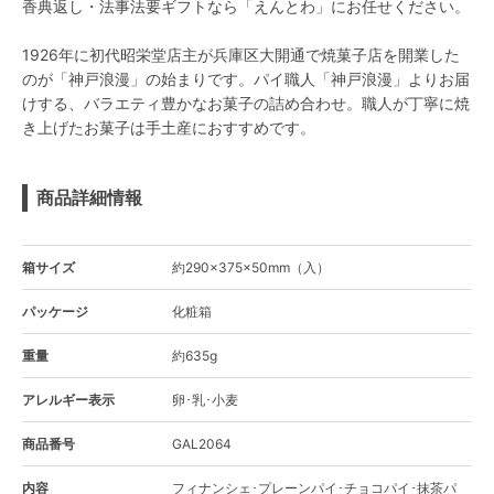
香典返し・法事法要ギフトなら「えんとわ」にお任せください。
1926年に初代昭栄堂店主が兵庫区大開通で焼菓子店を開業した
のが「神戸浪漫」の始まりです。パイ職人「神戸浪漫」よりお届
けする、バラエティ豊かなお菓子の詰め合わせ。職人が丁寧に焼
き上げたお菓子は手土産におすすめです。
商品詳細情報
箱サイズ
約290×375×50mm（入）
パッケージ
化粧箱
重量
約635g
アレルギー表示
卵･乳･小麦
商品番号
GAL2064
内容
フィナンシェ･プレーンパイ･チョコパイ･抹茶パ