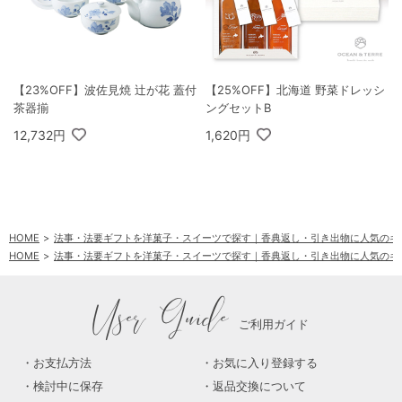
【23%OFF】波佐見焼 辻が花 蓋付
【25%OFF】北海道 野菜ドレッシ
茶器揃
ングセットB
12,732円
1,620円
HOME
法事・法要ギフトを洋菓子・スイーツで探す｜香典返し・引き出物に人気のギ
HOME
法事・法要ギフトを洋菓子・スイーツで探す｜香典返し・引き出物に人気のギ
User Guide
ご利用ガイド
お支払方法
お気に入り登録する
検討中に保存
返品交換について