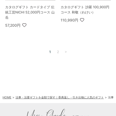
カタログギフト カードタイプ 伝
カタログギフト 沙羅 100,900円
統工芸NICHI 52,000円コース 山
コース 和敬（わけい）
岳
110,990円
57,200円
>
1
2
HOME
法事・法要ギフトを金額で探す｜香典返し・引き出物に人気のギフト
法事・
User Guide