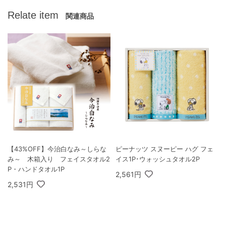
Relate item
関連商品
【43%OFF】今治白なみ～しらな
ピーナッツ スヌーピー ハグ フェ
み～ 木箱入り フェイスタオル2
イス1P･ウォッシュタオル2P
P・ハンドタオル1P
2,561円
2,531円