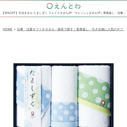
【35%OFF】今治タオル たましずく フェイスタオル2P・ウォッシュタオル1P｜香典返し・法事法要の引き出物の通販サイト えんとわ
HOME
法事・法要ギフトをタオル・寝具で探す｜香典返し・引き出物に人気のギフト