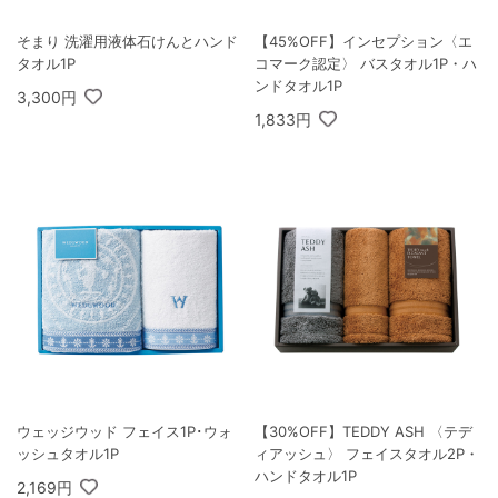
そまり 洗濯用液体石けんとハンド
【45%OFF】インセプション〈エ
タオル1P
コマーク認定〉 バスタオル1P・ハ
ンドタオル1P
3,300円
1,833円
ウェッジウッド フェイス1P･ウォ
【30%OFF】TEDDY ASH 〈テデ
ッシュタオル1P
ィアッシュ〉 フェイスタオル2P・
ハンドタオル1P
2,169円