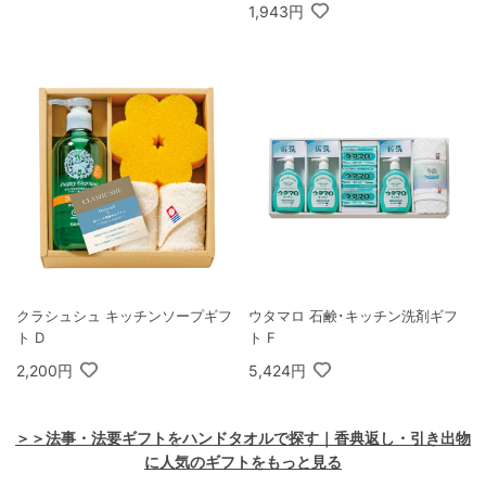
1,943円
クラシュシュ キッチンソープギフ
ウタマロ 石鹸･キッチン洗剤ギフ
ト D
ト F
2,200円
5,424円
＞＞法事・法要ギフトをハンドタオルで探す｜香典返し・引き出物
に人気のギフトをもっと見る