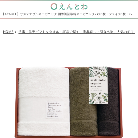
【47%OFF】サステナブルオーガニック 国際認証取得オーガニックバス1枚・フェイス1枚・ハンドタオル1枚セット｜香典返し・法事法要の引き出物の通販サイト えんとわ
HOME
法事・法要ギフトをタオル・寝具で探す｜香典返し・引き出物に人気のギフト