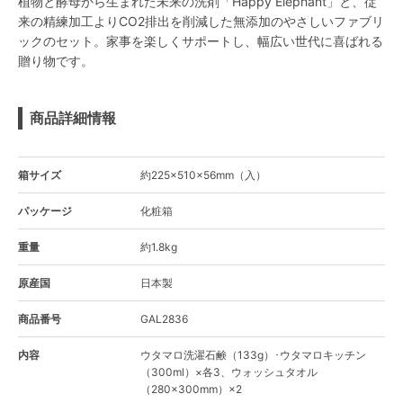
植物と酵母から生まれた未来の洗剤「Happy Elephant」と、従
来の精練加工よりCO2排出を削減した無添加のやさしいファブリ
ックのセット。家事を楽しくサポートし、幅広い世代に喜ばれる
贈り物です。
商品詳細情報
箱サイズ
約225×510×56mm（入）
パッケージ
化粧箱
重量
約1.8kg
原産国
日本製
商品番号
GAL2836
内容
ウタマロ洗濯石鹸（133g）･ウタマロキッチン
（300ml）×各3、ウォッシュタオル
（280×300mm）×2