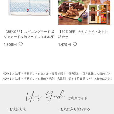
【35%OFF】スピニングモード 紋
【32%OFF】かりんとう・あられ
ジャカード今治フェイスタオル2P
詰合せ
1,808円
1,479円
HOME
法事・法要ギフトをタオル・寝具で探す｜香典返し・引き出物に人気のギフト
HOME
法事・法要ギフトを石鹸・洗剤・入浴剤で探す｜香典返し・引き出物に人気の
User Guide
ご利用ガイド
お支払方法
お気に入り登録する