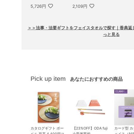
枚・フェイス1枚・ゲ
5,726円
2,109円
ストタオル1枚セット
＞＞法事・法要ギフトをフェイスタオルで探す｜香典返
っと見る
Pick up item
あなたにおすすめの商品
カタログギフト ボー
【23%OFF】ODA fuji
カード型 
ベル 至高 4,400円コ
小皿箸置揃
ョイス（封