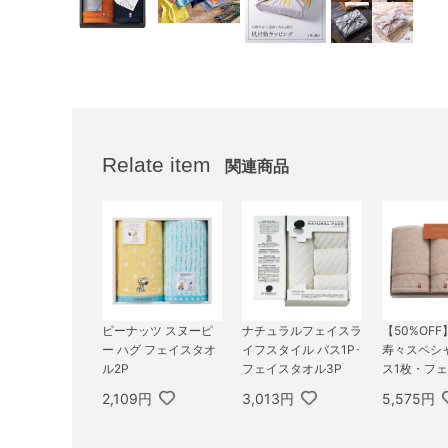
Relate item
関連商品
ピーナッツ スヌーピ
ナチュラルフェイスラ
【50%OF
ー ハグ フェイスタオ
イフスタイル バス1P･
寿々スペシ
ル2P
フェイスタオル3P
ス1枚・フェ
枚・ハンド
2,109円
3,013円
5,575円
セット