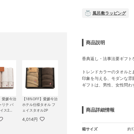
風呂敷ラッピング
商品説明
香典返し・法事法要ギフト
トレンドカラーのタオルと
印象を与える、モダンな雰
ギフトは、男性、女性問わ
F】愛媛今治
【18%OFF】愛媛今治
ャリテ バ
ホテル仕様タオル フ
商品詳細情報
イス2
ェイスタオル2P
タオル1枚
4,014円
箱サイズ
約1