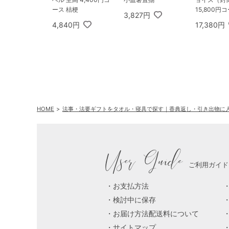
ース 桔梗
15,800円
3,827円
ード
4,840円
17,380円
HOME
法事・法要ギフトをタオル・寝具で探す｜香典返し・引き出物に
User Guide
ご利用ガイド
お支払方法
検討中に保存
お届け方法配送料について
サイトマップ