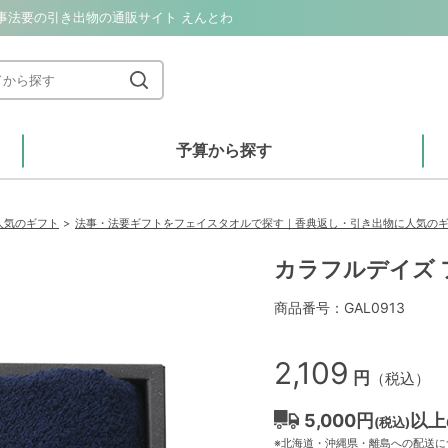
事法要の引き出物の通販サイト えんとわ
予算から探す
人気のギフト
法事・法要ギフトをフェイスタオルで探す｜香典返し・引き出物に人気の
カラフルデイズ 
商品番号：GAL0913
2,109
円
（税込）
5,000円
以上
(税込)
※北海道・沖縄県・離島への配送