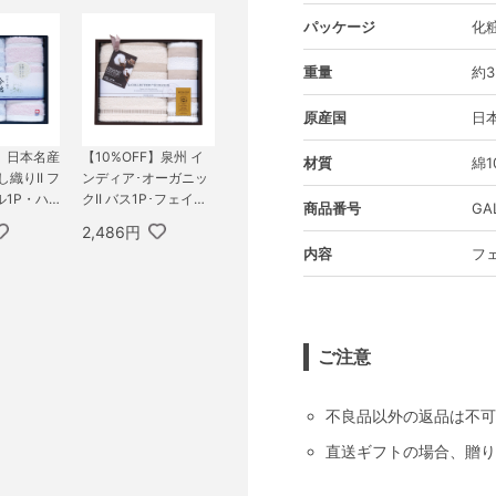
パッケージ
化
重量
約3
原産国
日
F】日本名産
【10%OFF】泉州 イ
材質
綿1
織りII フ
ンディア･オーガニッ
1P・ハ
クII バス1P･フェイス
商品番号
GA
P
タオル1P
2,486円
内容
フェ
ご注意
不良品以外の返品は不可
直送ギフトの場合、贈り