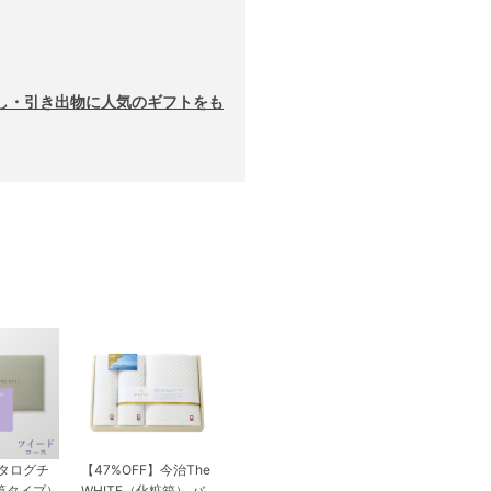
し・引き出物に人気のギフトをも
カタログチ
【47%OFF】今治The
筒タイプ）
WHITE（化粧箱） バ