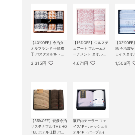
【40%OFF】今治タ
【16%OFF】ジルスチ
【32%OF
オルブランド 千鳥格
ュアート ブルームオ
地 今治ぼかし
子 バスタオル1P・フ
ーナメント タオルセ
ェイスタオル
ェイスタオル1P・ウ
ット
ンドタオル1
3,315円
4,671円
1,506円
ォッシュタオル1P
【35%OFF】愛媛今治
瀬戸内テーラー フェ
サステナブル THE HO
イス1P･ウォッシュタ
TEL ホテル仕様 バス1
オル1P（パープル）