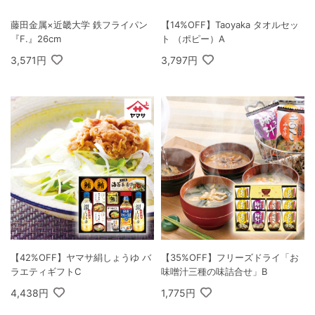
藤田金属×近畿大学 鉄フライパン
【14%OFF】Taoyaka タオルセッ
『F.』26cm
ト （ポピー）A
3,571円
3,797円
【42%OFF】ヤマサ絹しょうゆ バ
【35%OFF】フリーズドライ「お
ラエティギフトC
味噌汁三種の味詰合せ」B
4,438円
1,775円