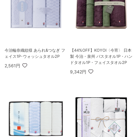
今治輪奈織紋様 あられ&つなぎ フ
【44%OFF】KOYOI〈今宵〉 日本
ェイス1P･ウォッシュタオル2P
製 今治・泉州 バスタオル1P・ハン
ドタオル1P・フェイスタオル2P
2,561円
9,342円