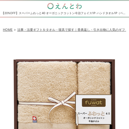
【20%OFF】スーパーふわっと40 オーガニックコットン今治フェイス1P･ハンドタオル1P（ベージュ）｜香典返し・法事法要の引き出物の通販サイト えんとわ
HOME
法事・法要ギフトをタオル・寝具で探す｜香典返し・引き出物に人気のギフト