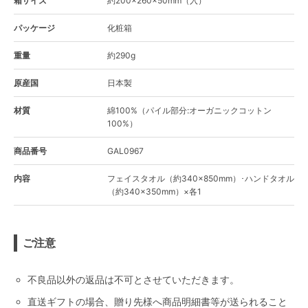
箱サイズ
約200×260×50mm（入）
パッケージ
化粧箱
重量
約290g
原産国
日本製
材質
綿100%（パイル部分:オーガニックコットン
100%）
商品番号
GAL0967
内容
フェイスタオル（約340×850mm）･ハンドタオル
（約340×350mm）×各1
ご注意
不良品以外の返品は不可とさせていただきます。
直送ギフトの場合、贈り先様へ商品明細書等が送られること