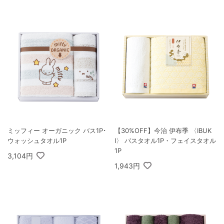
ミッフィー オーガニック バス1P･
【30%OFF】今治 伊布季 〈IBUK
ウォッシュタオル1P
I〉 バスタオル1P・フェイスタオル
1P
3,104円
1,943円