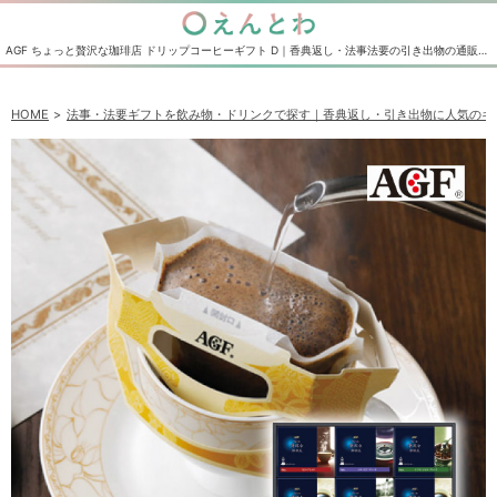
AGF ちょっと贅沢な珈琲店 ドリップコーヒーギフト D｜香典返し・法事法要の引き出物の通販サイト えんとわ
HOME
法事・法要ギフトを飲み物・ドリンクで探す｜香典返し・引き出物に人気のギ