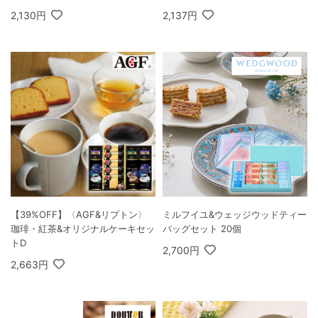
2,130円
2,137円
【39%OFF】〈AGF&リプトン〉
ミルフイユ&ウェッジウッドティー
珈琲・紅茶&オリジナルケーキセッ
バッグセット 20個
トD
2,700円
2,663円