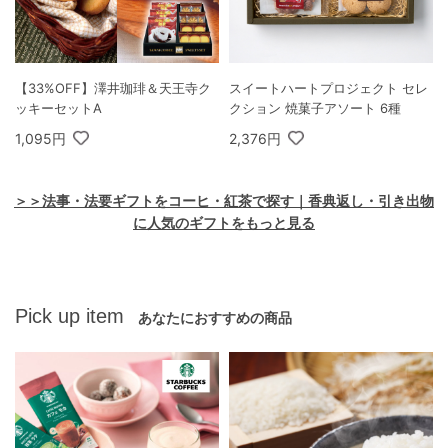
【33%OFF】澤井珈琲＆天王寺ク
スイートハートプロジェクト セレ
ッキーセットA
クション 焼菓子アソート 6種
1,095円
2,376円
＞＞法事・法要ギフトをコーヒ・紅茶で探す｜香典返し・引き出物
に人気のギフトをもっと見る
Pick up item
あなたにおすすめの商品