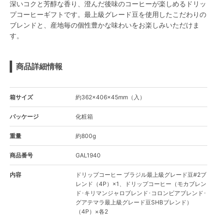
深いコクと芳醇な香り、澄んだ後味のコーヒーが楽しめるドリッ
プコーヒーギフトです。最上級グレード豆を使用したこだわりの
ブレンドと、産地毎の個性豊かな味わいをお楽しみいただけま
す。
商品詳細情報
箱サイズ
約362×406×45mm（入）
パッケージ
化粧箱
重量
約800g
商品番号
GAL1940
内容
ドリップコーヒー ブラジル最上級グレード豆#2ブ
レンド（4P）×1、ドリップコーヒー（モカブレン
ド･キリマンジャロブレンド･コロンビアブレンド･
グアテマラ最上級グレード豆SHBブレンド）
（4P）×各2