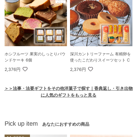
ホシフルーツ 果実のしっとりパウ
深川カントリーファーム 有精卵を
ンドケーキ 6個
使ったこだわりスイーツセット C
2,376円
2,376円
＞＞法事・法要ギフトをその他洋菓子で探す｜香典返し・引き出物
に人気のギフトをもっと見る
Pick up item
あなたにおすすめの商品