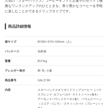
人気の『スターバックス』コーヒーギフトとお菓子のセットで優
雅なワンランクアップのひとときを。香り豊かなコーヒーを手軽
に楽しむことができるドリップタイプです。
商品詳細情報
箱サイズ
約190×315×145mm（入）
パッケージ
化粧箱
重量
約1.1kg
アレルギー表示
卵･乳･小麦
商品番号
GAL2136
内容
スターバックスオリガミドリップコーヒー（ハウ
スブレンド･カフェベロナ･ライトノート×各4）･
アーモンドパウンドケーキ×各1、バウムクーヘン
（ココア･バニラ）･スティックパイ（プレーン）×