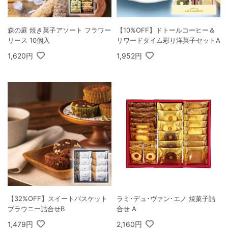
森の庭 焼き菓子アソート フラワー
【10%OFF】ドトールコーヒー＆
リース 10個入
リワードタイム彩り洋菓子セットA
1,620円
1,952円
【32%OFF】スイートバスケット
ラミ･デュ･ヴァン･エノ 焼菓子詰
ブラウニー詰合せB
合せ A
1,479円
2,160円