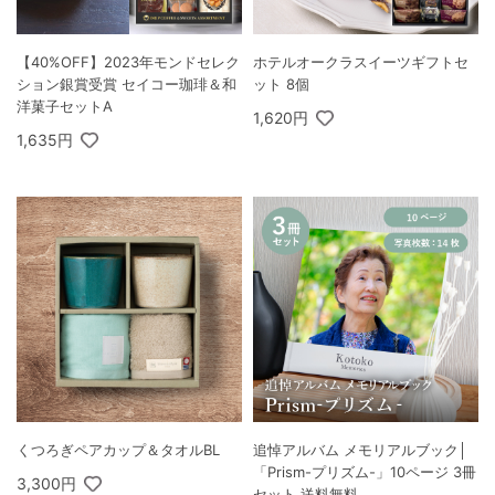
【40%OFF】2023年モンドセレク
ホテルオークラスイーツギフトセ
ション銀賞受賞 セイコー珈琲＆和
ット 8個
洋菓子セットA
1,620円
1,635円
くつろぎペアカップ＆タオルBL
追悼アルバム メモリアルブック│
「Prism-プリズム-」10ページ 3冊
3,300円
セット 送料無料