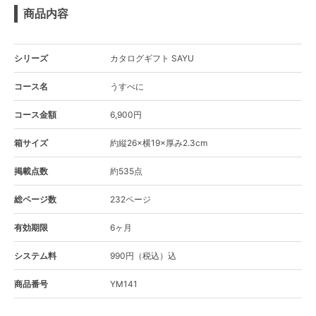
商品内容
シリーズ
カタログギフト SAYU
コース名
うすべに
コース金額
6,900円
箱サイズ
約縦26×横19×厚み2.3cm
掲載点数
約535点
総ページ数
232ページ
有効期限
6ヶ月
システム料
990円（税込）込
商品番号
YM141