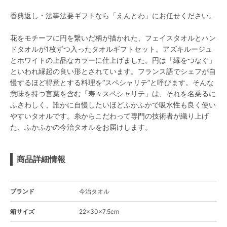
香典返し・法事法要ギフトなら「えんとわ」にお任せください。
花をモチーフに円を繋いだ柄が描かれた、フェイスタオルとハン
ドタオルが1枚ずつ入ったタオルギフトセット。アズキルージュ
とホワイトの上品なカラーに仕上げました。円は「縁をつなぐ」
といわれ縁起の良い形とされています。フランス語でシェフが自
慢するほど得意とする料理を“スペシャリテ”と呼びます。そんな
意味を持つ言葉を含む「寿々スペシャリテ」は、それを名乗るに
ふさわしく、誰かに自慢したいほどふかふかで吸水性も良く使い
やすいタオルです。糸からこだわって専門の技術者が織り上げ
た、ふかふかの今治タオルをお届けします。
商品詳細情報
ブランド
今治タオル
箱サイズ
22×30×7.5cm