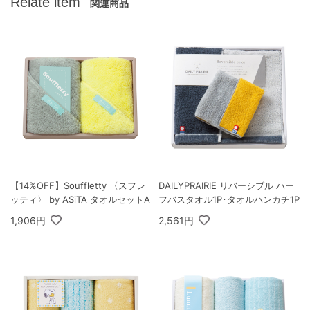
Relate item
関連商品
【14%OFF】Souffletty 〈スフレ
DAILYPRAIRIE リバーシブル ハー
ッティ〉 by ASiTA タオルセットA
フバスタオル1P･タオルハンカチ1P
1,906円
2,561円