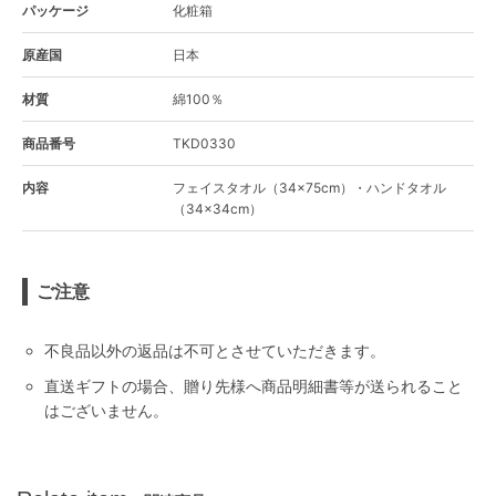
パッケージ
化粧箱
原産国
日本
材質
綿100％
商品番号
TKD0330
内容
フェイスタオル（34×75cm）・ハンドタオル
（34×34cm）
ご注意
不良品以外の返品は不可とさせていただきます。
直送ギフトの場合、贈り先様へ商品明細書等が送られること
はございません。