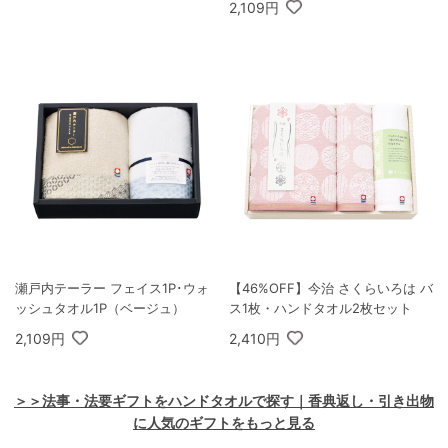
2,109円
瀬戸内テーラー フェイス1P･ウォ
【46%OFF】今治 さくらいろは バ
ッシュタオル1P（ベージュ）
ス1枚・ハンドタオル2枚セット
2,109円
2,410円
＞＞法事・法要ギフトをハンドタオルで探す｜香典返し・引き出物
に人気のギフトをもっと見る