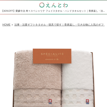
【43%OFF】愛媛今治 寿々スペシャリテ フェイスタオル・ハンドタオルセット｜香典返し・法事法要の引き出物の通販サイト えんとわ
HOME
法事・法要ギフトをタオル・寝具で探す｜香典返し・引き出物に人気のギフト