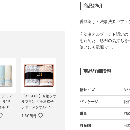
商品説明
香典返し・法事法要ギフト
今治タオルブランド認定の
を込めた、感謝の気持ちを
使いにも最適です。
商品詳細情報
箱サイズ
32
F】ルミマ
【32%OFF】今治タオ
オル1P・
ルブランド 千鳥格子
パッケージ
化
ル1P・
フェイスタオル1P・
オル1P
ウォッシュタオル1P
重量
78
1,506円
原産国
日