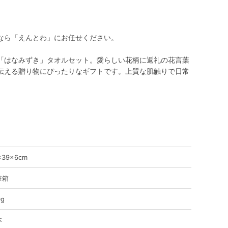
なら「えんとわ」にお任せください。
「はなみずき」タオルセット。愛らしい花柄に返礼の花言葉
伝える贈り物にぴったりなギフトです。上質な肌触りで日常
×39×6cm
粧箱
0g
本