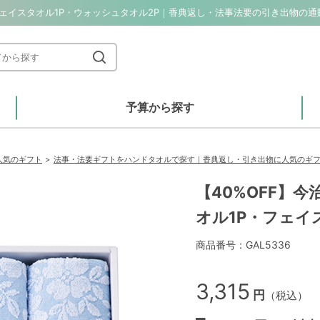
予算から探す
人気のギフト
法事・法要ギフトをハンドタオルで探す｜香典返し・引き出物に人気のギ
【40%OFF】
オル1P・フェイ
商品番号：GAL5336
3,315
円
（税込）