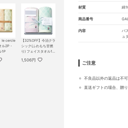
材質
綿1
商品番号
GA
内容
バス
ュタ
e cercle
【32%OFF】今治クラ
オル2P・
シック(ふわもち甘撚
1P
り) フェイスタオル1
P・ウォッシュタオル
1,506円
1P
ご注意
不良品以外の返品は不可
直送ギフトの場合、贈り