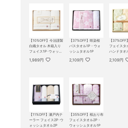
【10%OFF】今治謹製
【37%OFF】咲染桜
【37%OFF】l
白織タオル 木箱入り
バスタオル1P・ウォ
フェイスタ
フェイス1P･ウォッシ
ッシュタオル1P
ハンドタオル
ュタオル1P
1,989円
2,109円
2,109円
【11%OFF】瀬戸内テ
【35%OFF】桜おり布
ーラー フェイス2P･ウ
フェイスタオル2P・
ォッシュタオル2P
ウォッシュタオル1P