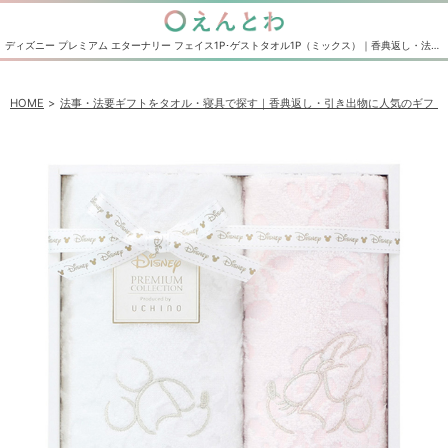
ディズニー プレミアム エターナリー フェイス1P･ゲストタオル1P（ミックス）｜香典返し・法事法要の引き出物の通販サイト えんとわ
HOME
法事・法要ギフトをタオル・寝具で探す｜香典返し・引き出物に人気のギフト