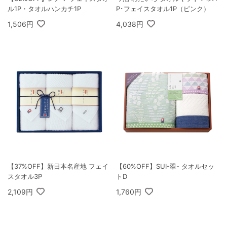
ル1P・タオルハンカチ1P
P･フェイスタオル1P（ピンク）
1,506円
4,038円
【37%OFF】新日本名産地 フェイ
【60%OFF】SUI-翠- タオルセッ
スタオル3P
トD
2,109円
1,760円