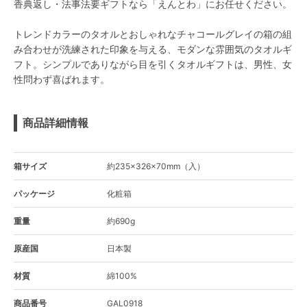
香典返し・法事法要ギフトなら「えんとわ」にお任せください。
トレンドカラーのタオルとおしゃれなチャコールグレイの箱の組
み合わせが洗練された印象を与える、モダンな雰囲気のタオルギ
フト。シンプルでありながら目を引くタオルギフトは、男性、女
性問わず喜ばれます。
商品詳細情報
箱サイズ
約235×326×70mm（入）
パッケージ
化粧箱
重量
約690g
原産国
日本製
材質
綿100%
商品番号
GAL0918