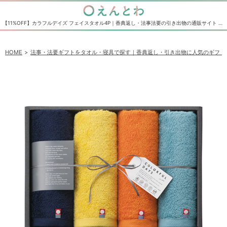
【11%OFF】カラフルデイズ フェイスタオル4P｜香典返し・法事法要の引き出物の通販サイト えんとわ
HOME
法事・法要ギフトをタオル・寝具で探す｜香典返し・引き出物に人気のギフト