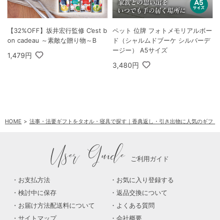
【32%OFF】坂井宏行監修 C’est b
ペット 位牌 フォトメモリアルボー
on cadeau ～素敵な贈り物～B
ド（シャルムドブーケ シルバーデ
ージー） A5サイズ
1,479円
3,480円
HOME
法事・法要ギフトをタオル・寝具で探す｜香典返し・引き出物に人気のギフト
User Guide
ご利用ガイド
お支払方法
お気に入り登録する
検討中に保存
返品交換について
お届け方法配送料について
よくある質問
サイトマップ
会社概要