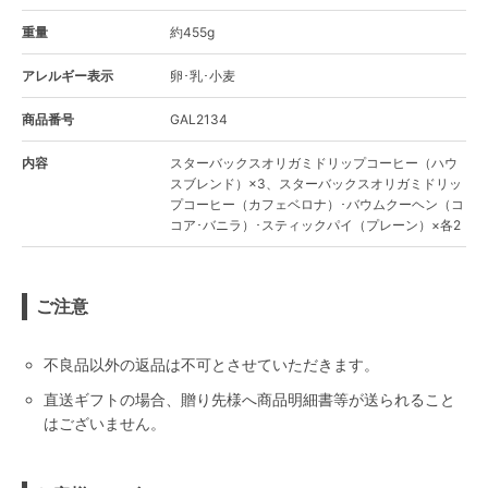
重量
約455g
アレルギー表示
卵･乳･小麦
商品番号
GAL2134
内容
スターバックスオリガミドリップコーヒー（ハウ
スブレンド）×3、スターバックスオリガミドリッ
プコーヒー（カフェベロナ）･バウムクーヘン（コ
コア･バニラ）･スティックパイ（プレーン）×各2
ご注意
不良品以外の返品は不可とさせていただきます。
直送ギフトの場合、贈り先様へ商品明細書等が送られること
はございません。