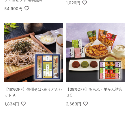
1,026円
54,900円
【16%OFF】信州そば･細うどんセ
【39%OFF】あられ・羊かん詰合
ット A
せC
1,834円
2,663円