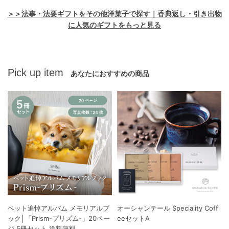
＞＞法事・法要ギフトをその他洋菓子で探す｜香典返し・引き出物
に人気のギフトをもっと見る
Pick up item
あなたにおすすめの商品
ペット追悼アルバム メモリアルブ
オーシャンテール Speciality Coff
ック│「Prism-プリズム-」20ペー
eeセットA
ジ 5冊セット 送料無料