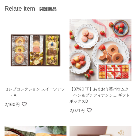
Relate item
関連商品
セレブコレクション スイーツアソ
【37%OFF】あまおう苺バウムク
ート A
ーヘン＆プチフィナンシェ ギフト
ボックスD
2,160円
2,071円