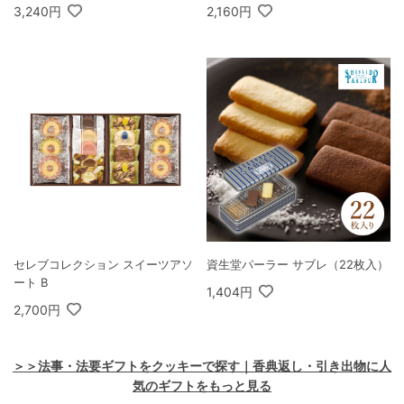
3,240円
2,160円
セレブコレクション スイーツアソ
資生堂パーラー サブレ（22枚入）
ート B
1,404円
2,700円
＞＞法事・法要ギフトをクッキーで探す｜香典返し・引き出物に人
気のギフトをもっと見る