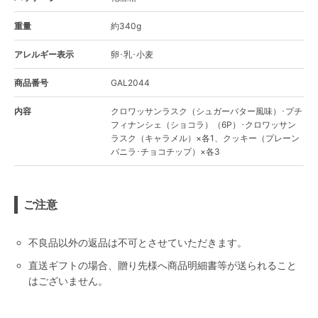
重量
約340g
アレルギー表示
卵･乳･小麦
商品番号
GAL2044
内容
クロワッサンラスク（シュガーバター風味）･プチ
フィナンシェ（ショコラ）（6P）･クロワッサン
ラスク（キャラメル）×各1、クッキー（プレーン
バニラ･チョコチップ）×各3
ご注意
不良品以外の返品は不可とさせていただきます。
直送ギフトの場合、贈り先様へ商品明細書等が送られること
はございません。