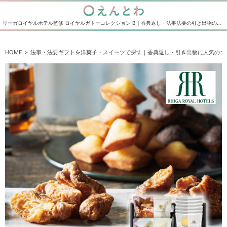
リーガロイヤルホテル監修 ロイヤルガトーコレクション B｜香典返し・法事法要の引き出物の通販サイト えんとわ
HOME
法事・法要ギフトを洋菓子・スイーツで探す｜香典返し・引き出物に人気のギ