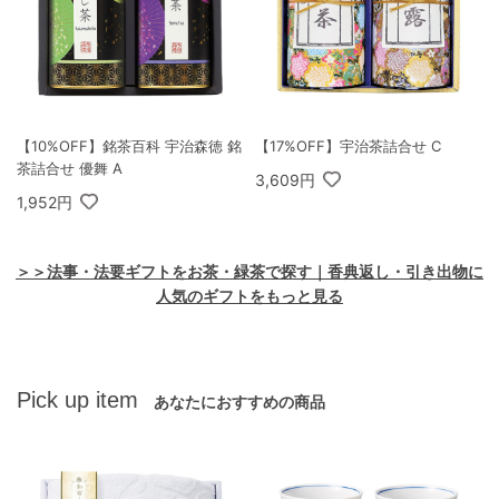
【10%OFF】銘茶百科 宇治森徳 銘
【17%OFF】宇治茶詰合せ C
茶詰合せ 優舞 A
3,609円
1,952円
＞＞法事・法要ギフトをお茶・緑茶で探す｜香典返し・引き出物に
人気のギフトをもっと見る
Pick up item
あなたにおすすめの商品