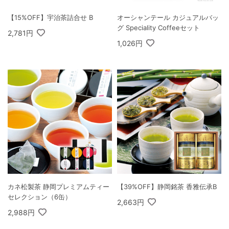
【15%OFF】宇治茶詰合せ B
オーシャンテール カジュアルバッ
グ Speciality Coffeeセット
2,781円
1,026円
カネ松製茶 静岡プレミアムティー
【39%OFF】静岡銘茶 香雅伝承B
セレクション（6缶）
2,663円
2,988円