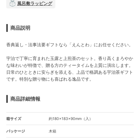
風呂敷ラッピング
商品説明
香典返し・法事法要ギフトなら「えんとわ」にお任せください。
宇治で丁寧に育まれた玉露と上煎茶のセット。香り高くまろやか
な味わいが特徴で、贈る方のティータイムを上質に演出します。
日常のひとときに安らぎを添える、上品で格調ある宇治茶ギフト
です。特別な贈り物にも喜ばれる逸品です。
商品詳細情報
箱サイズ
約180×183×90mm（入）
パッケージ
木箱