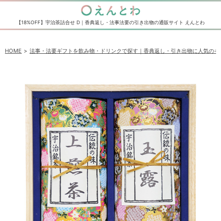
【18%OFF】宇治茶詰合せ D｜香典返し・法事法要の引き出物の通販サイト えんとわ
HOME
法事・法要ギフトを飲み物・ドリンクで探す｜香典返し・引き出物に人気のギ