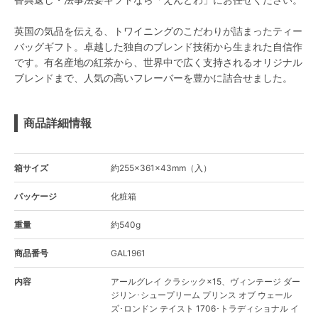
英国の気品を伝える、トワイニングのこだわりが詰まったティー
バッグギフト。卓越した独自のブレンド技術から生まれた自信作
です。有名産地の紅茶から、世界中で広く支持されるオリジナル
ブレンドまで、人気の高いフレーバーを豊かに詰合せました。
商品詳細情報
箱サイズ
約255×361×43mm（入）
パッケージ
化粧箱
重量
約540g
商品番号
GAL1961
内容
アールグレイ クラシック×15、ヴィンテージ ダー
ジリン･シュープリーム プリンス オブ ウェール
ズ･ロンドン テイスト 1706･トラディショナル イ