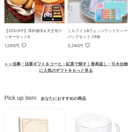
【33%OFF】澤井珈琲＆天王寺ク
ミルフイユ&ウェッジウッドティー
ッキーセットA
バッグセット 24個
1,095円
3,240円
＞＞法事・法要ギフトをコーヒ・紅茶で探す｜香典返し・引き出物
に人気のギフトをもっと見る
Pick up item
あなたにおすすめの商品