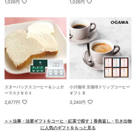
1,026円
1,026円
スターバックスコーヒー＆シュガ
小川珈琲 京珈琲ドリップコーヒー
ーラスクＢＯＸ
ギフト B
2,677円
3,240円
＞＞法事・法要ギフトをコーヒ・紅茶で探す｜香典返し・引き出物
に人気のギフトをもっと見る