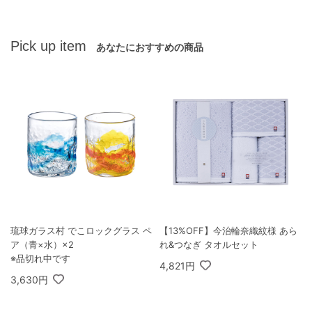
Pick up item
あなたにおすすめの商品
琉球ガラス村 でこロックグラス ペ
【13%OFF】今治輪奈織紋様 あら
ア（青×水）×2
れ&つなぎ タオルセット
※品切れ中です
4,821円
3,630円