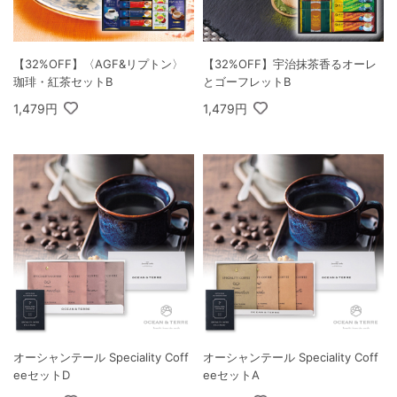
【32%OFF】〈AGF&リプトン〉
【32%OFF】宇治抹茶香るオーレ
珈琲・紅茶セットB
とゴーフレットB
1,479円
1,479円
オーシャンテール Speciality Coff
オーシャンテール Speciality Coff
eeセットD
eeセットA